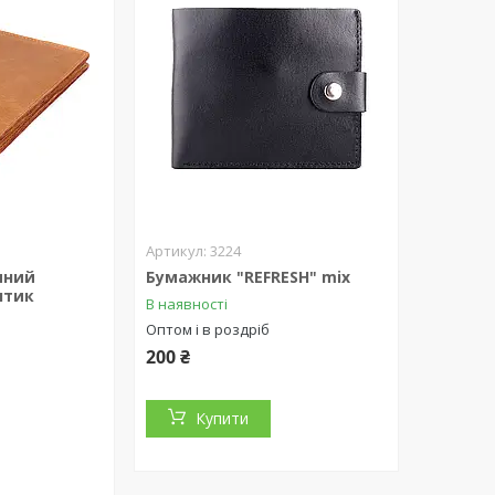
3224
яний
Бумажник "REFRESH" mix
нтик
В наявності
Оптом і в роздріб
200 ₴
Купити