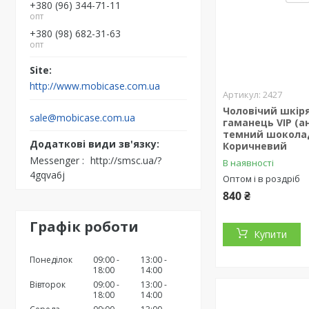
+380 (96) 344-71-11
опт
+380 (98) 682-31-63
опт
http://www.mobicase.com.ua
2427
Чоловічий шкір
sale@mobicase.com.ua
гаманець VIP (а
темний шокола
Коричневий
Messenger
http://smsc.ua/?
В наявності
4gqva6j
Оптом і в роздріб
840 ₴
Графік роботи
Купити
Понеділок
09:00
13:00
18:00
14:00
Вівторок
09:00
13:00
18:00
14:00