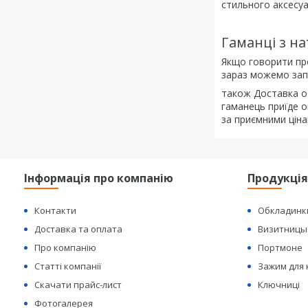
стильного аксесуа
Гаманці з на
Якщо говорити про
зараз можемо зап
також Доставка об
гаманець приїде о
за приємними ціна
Інформація про компанію
Продукці
Контакти
Обкладинк
Доставка та оплата
Визитницы
Про компанію
Портмоне
Статті компанії
Зажим для
Скачати прайс-лист
Ключниці
Фотогалерея