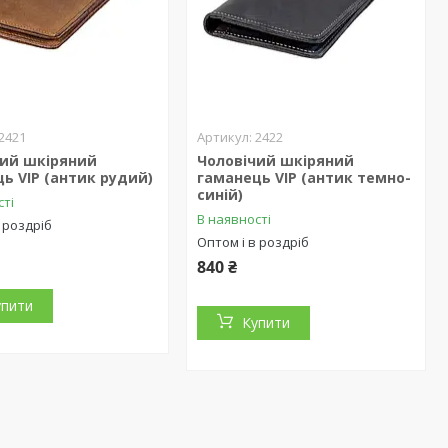
2421
2422
чий шкіряний
Чоловічий шкіряний
ь VIP (антик рудий)
гаманець VIP (антик темно-
синій)
сті
В наявності
 роздріб
Оптом і в роздріб
840 ₴
упити
Купити