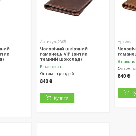
2305
яний
Чоловічий шкіряний
Чолові
нтик
гаманець VIP (антик
гаманец
д)
темний шоколад)
В наявно
В наявності
Оптом і в
Оптом і в роздріб
840 ₴
840 ₴
К
Купити