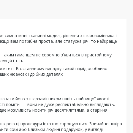
же симпатичні тканинні моделі, рішення з шкірозамінника і
якщо вам потрібна проста, але статусна річ, то найкраще
З таким гаманцем не соромно з'явиться в пристойному
нцій і т. п.
ситеті. В останньому випадку такий підхід особливо
ших нюансах і дрібних деталях.
нювати його з шкірзамінником навіть найвищої якості.
сті помітні — вони не дуже респектабельно виглядають.
дає можливість носити річ десятиліттями, а старіння
 шкірою ці процедури істотно спрощуються. Звичайно, шкіра
ити собі або близькій людині подарунок, у вигляді