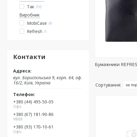
Так
10
Виробник
MobiCase
9
Refresh
1
Контакти
Бумажники REFRE
вул. Бориспільська 9, корп. 64, оф.
16/2, Київ, Україна
+380 (44) 495-50-05
Офіс
+380 (67) 181-90-86
VIBER
+380 (93) 170-10-61
Офіс