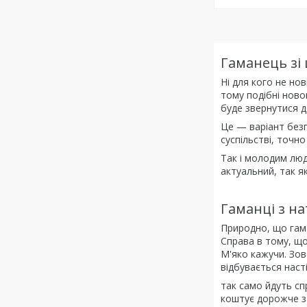
Гаманець зі 
Ні для кого не но
тому подібні ново
буде звернутися до
Це — варіант без
суспільстві, точно
Так і молодим люд
актуальний, так я
Гаманці з на
Природно, що гама
Справа в тому, що
М'яко кажучи. Зов
відбувається наст
так само йдуть сп
коштує дорожче за