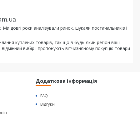
om.ua
. Ми довгі роки аналізували ринок, шукали постачальників і
илання куплених товарів, так що в будь-який регіон ваш
 відмінний вибір і пропонують вітчизняному покупцю товари
Додаткова інформація
FAQ
Відгуки
онів