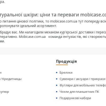
ра.
туральної шкіри: ціни та переваги mobicase.c
 питання цінової політики, то mobicase.com.ua тут попереду всіх
ропонувати ідеальний асортимент.
радує вас. Ми налагодили механізм кур'єрської доставки і перес
перативно. Mobicase.com.ua команда ентузіастів, які створюють
ми.
я
Продукція
и
Брелоки
 / Кредитницы
Сувеніри / аксуари / прикраси
Футляри для мобільних телеф
 купюр
Чохли для планшетних ПК
Подарункові набори