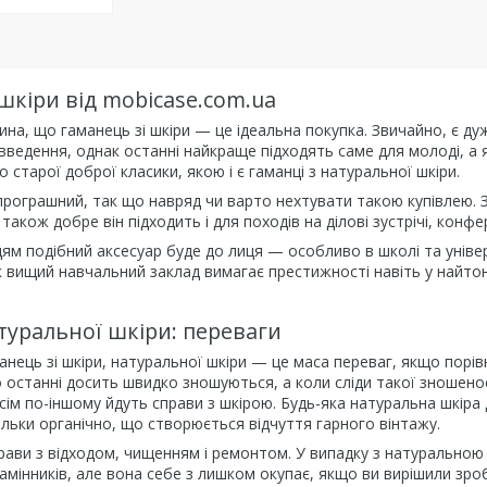
шкіри від mobicase.com.ua
вина, що гаманець зі шкіри — це ідеальна покупка. Звичайно, є ду
введення, однак останні найкраще підходять саме для молоді, а 
 старої доброї класики, якою і є гаманці з натуральної шкіри.
програшний, так що навряд чи варто нехтувати такою купівлею. 
 також добре він підходить і для походів на ділові зустрічі, конфере
ям подібний аксесуар буде до лиця — особливо в школі та універ
к вищий навчальний заклад вимагає престижності навіть у найтон
туральної шкіри: переваги
нець зі шкіри, натуральної шкіри — це маса переваг, якщо порів
 останні досить швидко зношуються, а коли сліди такої зношено
сім по-іншому йдуть справи з шкірою. Будь-яка натуральна шкіра 
ільки органічно, що створюється відчуття гарного вінтажу.
рави з відходом, чищенням і ремонтом. У випадку з натуральною
мінників, але вона себе з лишком окупає, якщо ви вирішили зроб