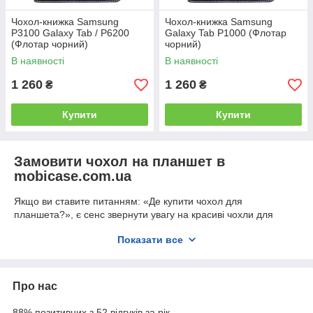
Чохол-книжка Samsung
Чохол-книжка Samsung
P3100 Galaxy Tab / P6200
Galaxy Tab P1000 (Флотар
(Флотар чорний)
чорний)
В наявності
В наявності
1 260
1 260
₴
₴
Купити
Купити
Замовити чохол на планшет в
mobicase.com.ua
Якщо ви ставите питанням: «Де купити чохол для
планшета?», є сенс звернути увагу на красиві чохли для
планшетів з нашого каталозі. У нас — оригінальні чохли для
Показати все
планшетів, які виконані з натуральної шкіри.
Скільки коштує чохол для планшета? У нас близько
чотирьохсот гривень, причому ціна може дещо зміняться, у
Про нас
залежності від ринкової. Однак тенденція залишається
незмінною: у нас — найприємніша вартість чохла для
88% позитивних з 52 відгуків за рік
планшетів. Адже за ці гроші ви отримуєте далеко не просто