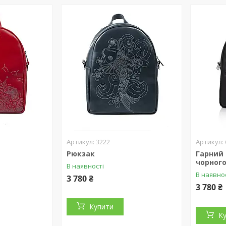
3222
Рюкзак
Гарний
чорного
В наявності
В наявно
3 780 ₴
3 780 ₴
Купити
К