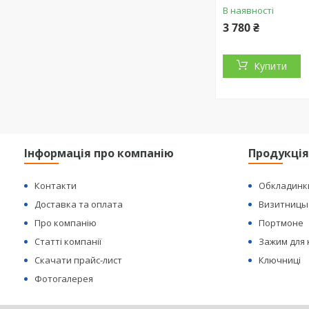
В наявності
3 780 ₴
Купити
Інформація про компанію
Продукці
Контакти
Обкладинк
Доставка та оплата
Визитницы
Про компанію
Портмоне
Статті компанії
Зажим для
Скачати прайс-лист
Ключниці
Фотогалерея