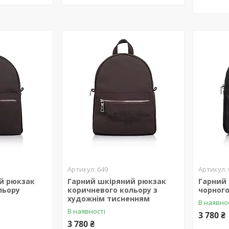
649
й рюкзак
Гарний шкіряний рюкзак
Гарний
льору
коричневого кольору з
чорного
художнім тисненням
В наявно
В наявності
3 780 ₴
3 780 ₴