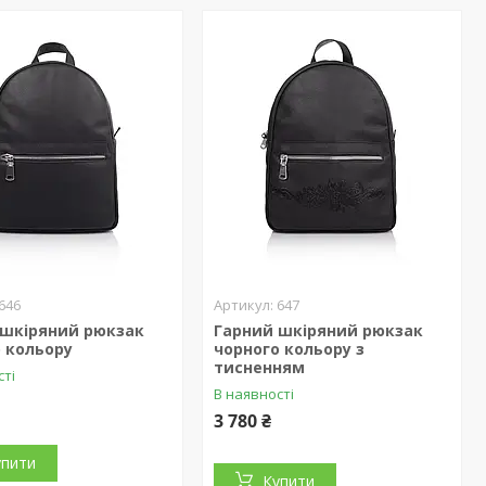
646
647
 шкіряний рюкзак
Гарний шкіряний рюкзак
 кольору
чорного кольору з
тисненням
сті
В наявності
3 780 ₴
упити
Купити