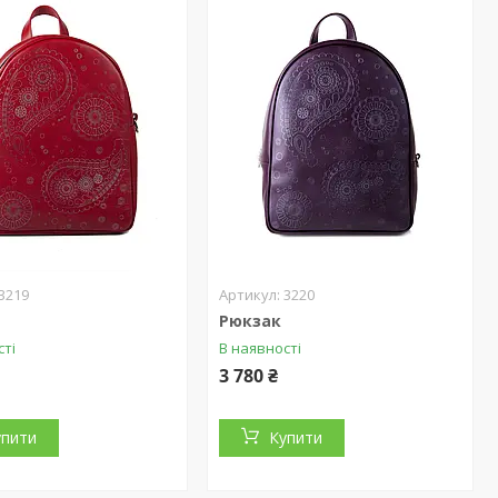
3219
3220
Рюкзак
сті
В наявності
3 780 ₴
упити
Купити