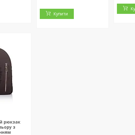
К
Купити
й рюкзак
льору з
енням