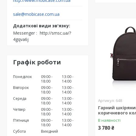
http://www.mobicase.com.ua
sale@mobicase.com.ua
Messenger
http://smsc.ua/?
4gqva6j
Графік роботи
Понеділок
09:00
13:00
18:00
14:00
Вівторок
09:00
13:00
18:00
14:00
Середа
09:00
13:00
648
18:00
14:00
Гарний шкіряни
Четвер
09:00
13:00
коричневого ко
18:00
14:00
В наявності
Пʼятниця
09:00
13:00
18:00
14:00
3 780 ₴
Субота
Вихідний