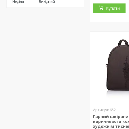
Неділя
Вихідний
Купити
652
Гарний шкіряни
коричневого ко
художнім тисн