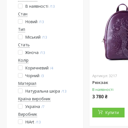
В наявності
13
Стан
Новий
13
Тип
Міський
13
Стать
Жіноча
13
Колір
Коричневий
4
Чорний
3217
3
Рюкзак
Матеріал
В наявності
Натуральна шкіра
13
3 780 ₴
Країна виробник
Україна
7
Купити
Виробник
HiArt
13