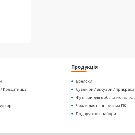
я
Продукція
и
Брелоки
 / Кредитницы
Сувеніри / аксуари / прикраси
Футляри для мобільних телеф
 купюр
Чохли для планшетних ПК
Подарункові набори