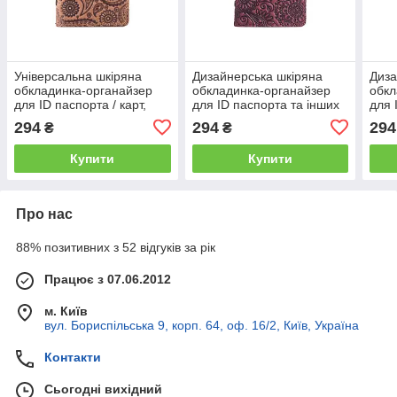
Універсальна шкіряна
Дизайнерська шкіряна
Диза
обкладинка-органайзер
обкладинка-органайзер
обкл
для ID паспорта / карт,
для ID паспорта та інших
для 
темно рыжого кольору,
документів фіолетового
світ
294
294
294
₴
₴
колекція "Buta Art"
кольору, колекція
коле
"Mehendi Art"
Купити
Купити
Про нас
88% позитивних з 52 відгуків за рік
Працює з 07.06.2012
м. Київ
вул. Бориспільська 9, корп. 64, оф. 16/2, Київ, Україна
Контакти
Сьогодні вихідний