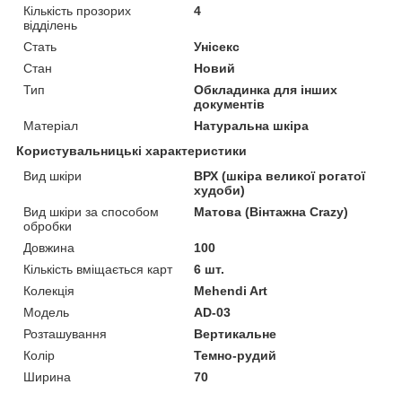
Кількість прозорих
4
відділень
Стать
Унісекс
Стан
Новий
Тип
Обкладинка для інших
документів
Матеріал
Натуральна шкіра
Користувальницькі характеристики
Вид шкіри
ВРХ (шкіра великої рогатої
худоби)
Вид шкіри за способом
Матова (Вінтажна Crazy)
обробки
Довжина
100
Кількість вміщається карт
6 шт.
Колекція
Mehendi Art
Мoдель
AD-03
Розташування
Вертикальне
Колір
Темно-рудий
Ширина
70