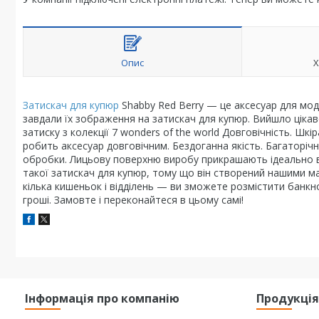
Опис
Х
Затискач для купюр
Shabby Red Berry — це аксесуар для модн
завдали їх зображення на затискач для купюр. Вийшло ціка
затиску з колекції 7 wonders of the world Довговічність. Ш
робить аксесуар довговічним. Бездоганна якість. Багаторіч
обробки. Лицьову поверхню виробу прикрашають ідеально ви
такої затискач для купюр, тому що він створений нашими м
кілька кишеньок і відділень — ви зможете розмістити банкн
гроші. Замовте і переконайтеся в цьому самі!
Інформація про компанію
Продукці