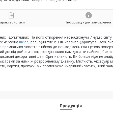
арактеристики
Інформація для замовлення
их і допитливих. На його створення нас надихнули 7 чудес світу
во: червона
шкіра
, рельєфні тиснення, красива фурнітура. Особли
кіра преміальної якості з стійкою до пошкоджень глянцевою повер
ний досвід роботи зі шкірою дозволив нам досягти найвищої якос
конані декоративні шви. Оригінальність. Ви більше ніде не знай
айстрами за ними ж розробленому дизайну. Місткість. Аксесуар м
оти, картки, пропуск. Ми пропонуємо «чарівний» затиск, який зал
я
Продукція