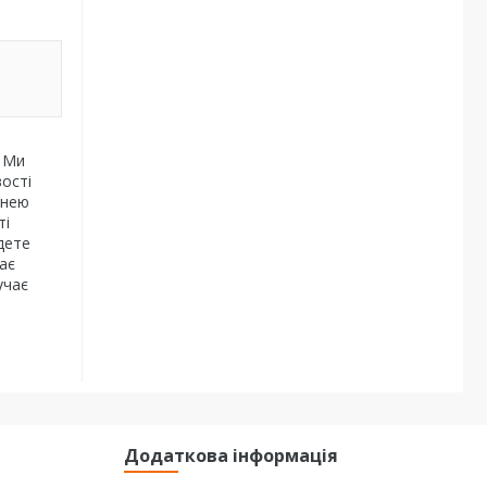
. Ми
вості
хнею
ті
дете
ає
учає
Додаткова інформація