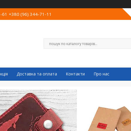
0-61
+380 (96) 344-71-11
кція
Доставка та оплата
Контакти
Про нас