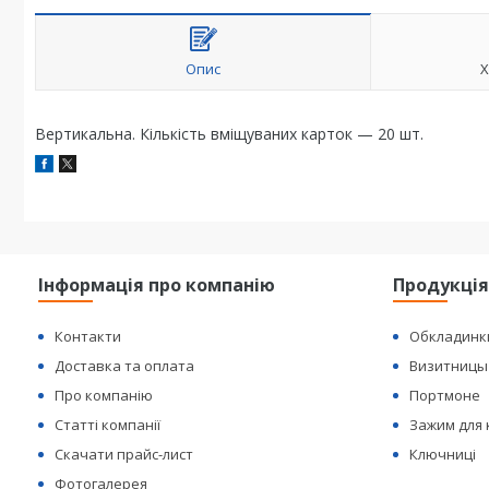
Опис
Х
Вертикальна. Кількість вміщуваних карток — 20 шт.
Інформація про компанію
Продукці
Контакти
Обкладинк
Доставка та оплата
Визитницы
Про компанію
Портмоне
Статті компанії
Зажим для
Скачати прайс-лист
Ключниці
Фотогалерея