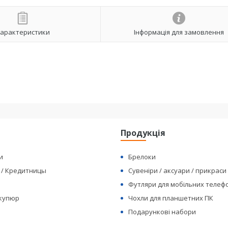
арактеристики
Інформація для замовлення
я
Продукція
и
Брелоки
 / Кредитницы
Сувеніри / аксуари / прикраси
Футляри для мобільних телеф
 купюр
Чохли для планшетних ПК
Подарункові набори