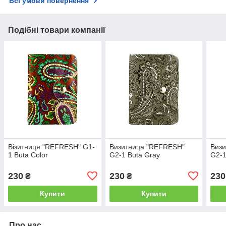
Всі умови повернення
Подібні товари компанії
Візитниця "REFRESH" G1-
Визитница "REFRESH"
Виз
1 Buta Color
G2-1 Buta Gray
G2-1
230
230
230
₴
₴
Купити
Купити
Про нас