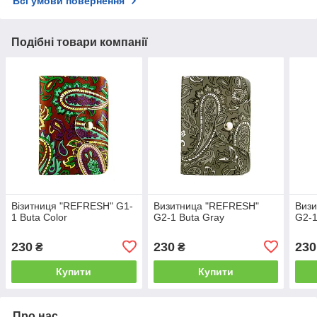
Всі умови повернення
Подібні товари компанії
Візитниця "REFRESH" G1-
Визитница "REFRESH"
Виз
1 Buta Color
G2-1 Buta Gray
G2-1
230
230
230
₴
₴
Купити
Купити
Про нас