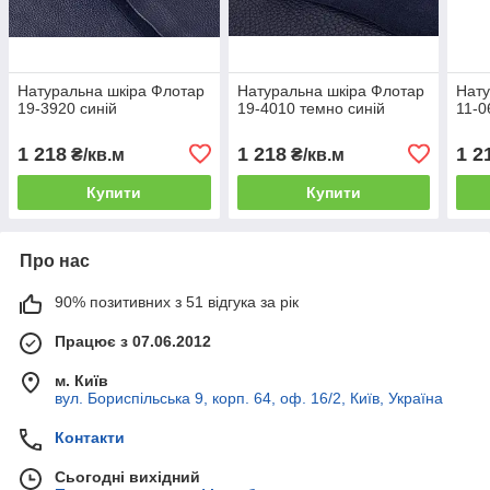
Натуральна шкіра Флотар
Натуральна шкіра Флотар
Нату
19-3920 синій
19-4010 темно синій
11-0
1 218
1 218
1 2
₴/кв.м
₴/кв.м
Купити
Купити
Про нас
90% позитивних з 51 відгука за рік
Працює з 07.06.2012
м. Київ
вул. Бориспільська 9, корп. 64, оф. 16/2, Київ, Україна
Контакти
Сьогодні вихідний