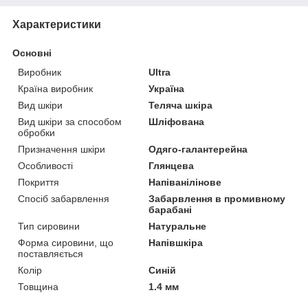
Характеристики
Основні
Виробник
Ultra
Країна виробник
Україна
Вид шкіри
Теляча шкіра
Вид шкіри за способом
Шліфована
обробки
Призначення шкіри
Одяго-галантерейна
Особливості
Глянцева
Покриття
Напіванілінове
Спосіб забарвлення
Забарвлення в промивному
барабані
Тип сировини
Натуральне
Форма сировини, що
Напівшкіра
поставляється
Колір
Синій
Товщина
1.4 мм