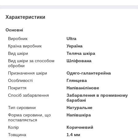
Характеристики
Основні
Виробник
Ultra
Країна виробник
Україна
Вид шкіри
Теляча шкіра
Вид шкіри за способом
Шліфована
обробки
Призначення шкіри
Одяго-галантерейна
Особливості
Глянцева
Покриття
Напіванілінове
Спосіб забарвлення
Забарвлення в промивному
барабані
Тип сировини
Натуральне
Форма сировини, що
Напівшкіра
поставляється
Колір
Коричневий
Товщина
1.4 мм