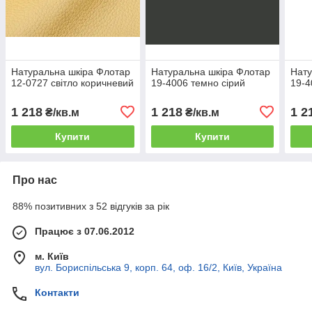
Натуральна шкіра Флотар
Натуральна шкіра Флотар
Нату
12-0727 світло коричневий
19-4006 темно сірий
19-4
1 218
1 218
1 2
₴/кв.м
₴/кв.м
Купити
Купити
Про нас
88% позитивних з 52 відгуків за рік
Працює з 07.06.2012
м. Київ
вул. Бориспільська 9, корп. 64, оф. 16/2, Київ, Україна
Контакти