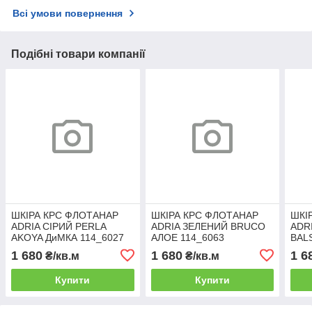
Всі умови повернення
Подібні товари компанії
ШКІРА КРС ФЛОТАНАР
ШКІРА КРС ФЛОТАНАР
ШКІ
ADRIA СІРИЙ PERLA
ADRIA ЗЕЛЕНИЙ BRUCO
ADR
AKOYA ДиМКА 114_6027
АЛОЕ 114_6063
BAL
114
1 680
1 680
1 6
₴/кв.м
₴/кв.м
Купити
Купити