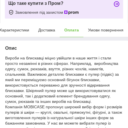
Що таке купити з Пром?
Замовлення під захистом
Характеристики
Доставка
Оплата
Умови повернення
Опис
Вироби на блискавці міцно увійшли в наше життя і стали
просто незамінні в різних сферах. Наприклад, виробництва
одягу, сумок, рюкзаків, взуття, різних чохлів, наметів,
спальників. Важливою деталлю блискавки є пулер (підвіс) за
який ми переміщуємо основний бігунок блискавки,
використовується переважно для зручності відкривання
блискавки. Шкіряний пулер може ще використовуватися як
основний, так і додатковий елемент брендування одягу,
сумок, рюкзаків та інших виробів на блискавці.
Компанія MOBICASE пропонує широкий вибір форм і розмірів
пулерів зі шкіри — круглі, овальні, прямокутні, фігурні, а також
виготовлення пулерів із натуральної шкіри інших форм за
бажанням замовника. У нас ви можете вибрати пулер із