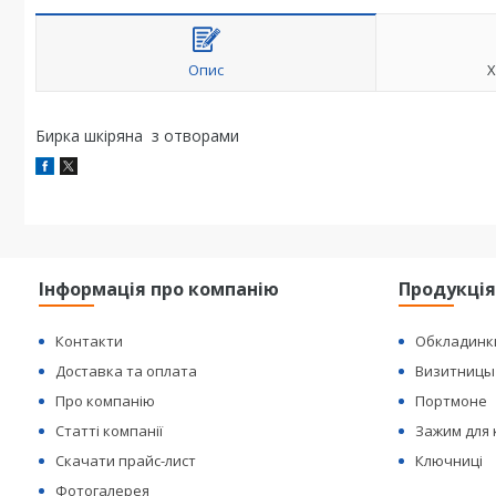
Опис
Х
Бирка шкіряна з отворами
Інформація про компанію
Продукці
Контакти
Обкладинк
Доставка та оплата
Визитницы
Про компанію
Портмоне
Статті компанії
Зажим для
Скачати прайс-лист
Ключниці
Фотогалерея