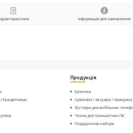
арактеристики
Інформація для замовлення
я
Продукція
и
Брелоки
 / Кредитницы
Сувеніри / аксуари / прикраси
Футляри для мобільних телеф
 купюр
Чохли для планшетних ПК
Подарункові набори