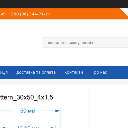
0-61
+380 (96) 344-71-11
кція
Доставка та оплата
Контакти
Про нас