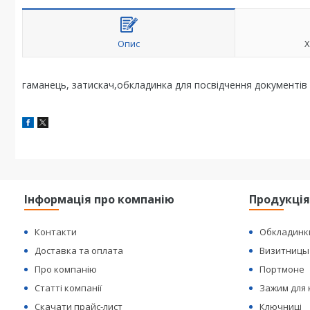
Опис
Х
гаманець, затискач,обкладинка для посвідчення документів
Інформація про компанію
Продукці
Контакти
Обкладинк
Доставка та оплата
Визитницы
Про компанію
Портмоне
Статті компанії
Зажим для
Скачати прайс-лист
Ключниці