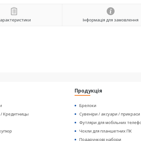
арактеристики
Інформація для замовлення
я
Продукція
и
Брелоки
 / Кредитницы
Сувеніри / аксуари / прикраси
Футляри для мобільних телеф
 купюр
Чохли для планшетних ПК
Подарункові набори