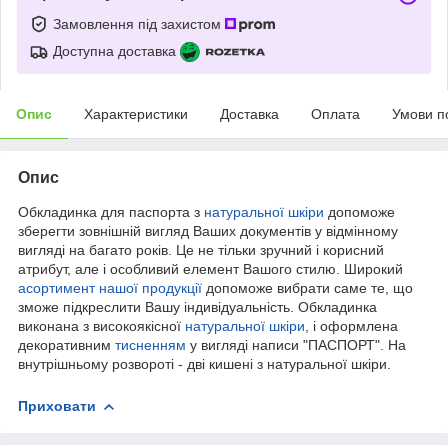
Замовлення під захистом
Доступна доставка
Опис
Характеристики
Доставка
Оплата
Умови п
Опис
Обкладинка для паспорта з
натуральної шкіри
допоможе
зберегти зовнішній вигляд Ваших документів у відмінному
вигляді на багато років. Це не тільки зручний і корисний
атрибут, але і особливий елемент Вашого стилю. Широкий
асортимент нашої продукції
допоможе вибрати саме те, що
зможе підкреслити Вашу індивідуальність. Обкладинка
виконана з високоякісної
натуральної шкіри
, і оформлена
декоративним
тисненням
у вигляді написи "ПАСПОРТ". На
внутрішньому розвороті - дві кишені з натуральної шкіри.
Приховати