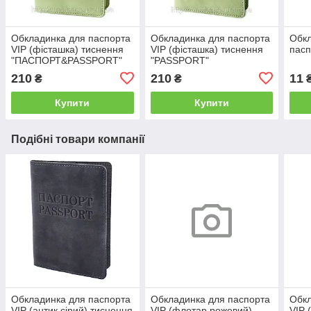
Обкладинка для паспорта
Обкладинка для паспорта
Обкл
VIP (фісташка) тиснення
VIP (фісташка) тиснення
пасп
"ПАСПОРТ&PASSPORT"
"PASSPORT"
210
210
11
₴
₴
Купити
Купити
Подібні товари компанії
Обкладинка для паспорта
Обкладинка для паспорта
Обкл
VIP (антик сірий) тиснення
VIP (флотар рожевий)
VIP 