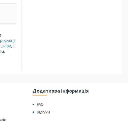
а
родукції
 шкіри
, і
ри.
Додаткова інформація
FAQ
Відгуки
онів