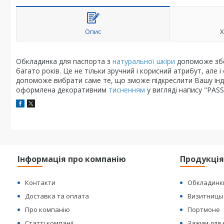
Опис
Х
Обкладинка для паспорта з
натуральної шкіри
допоможе збер
багато років. Це не тільки зручний і корисний атрибут, ал
допоможе вибрати саме те, що зможе підкреслити Вашу інди
оформлена декоративним
тисненням
у вигляді напису "PASS
Інформація про компанію
Продукці
Контакти
Обкладинк
Доставка та оплата
Визитницы
Про компанію
Портмоне
Статті компанії
Зажим для