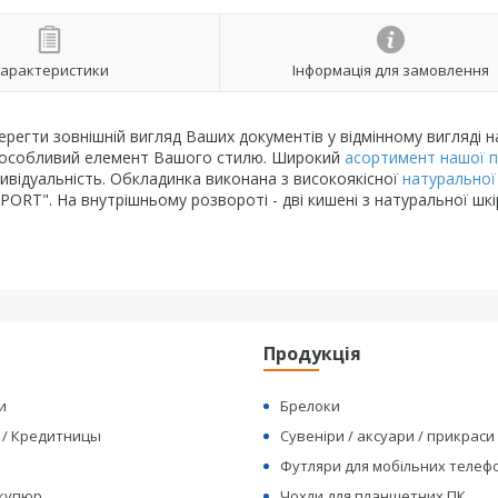
арактеристики
Інформація для замовлення
егти зовнішній вигляд Ваших документів у відмінному вигляді н
е і особливий елемент Вашого стилю. Широкий
асортимент нашої п
відуальність. Обкладинка виконана з високоякісної
натуральної
PORT". На внутрішньому розвороті - дві кишені з натуральної шкі
я
Продукція
и
Брелоки
 / Кредитницы
Сувеніри / аксуари / прикраси
Футляри для мобільних телеф
 купюр
Чохли для планшетних ПК