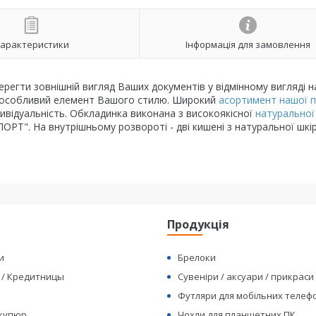
арактеристики
Інформація для замовлення
егти зовнішній вигляд Ваших документів у відмінному вигляді н
е і особливий елемент Вашого стилю. Широкий
асортимент нашої п
відуальність. Обкладинка виконана з високоякісної
натуральної
ОРТ". На внутрішньому розвороті - дві кишені з натуральної шкір
я
Продукція
и
Брелоки
 / Кредитницы
Сувеніри / аксуари / прикраси
Футляри для мобільних телеф
 купюр
Чохли для планшетних ПК