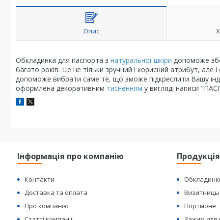
Опис
Х
Обкладинка для паспорта з
натуральної шкіри
допоможе збер
багато років. Це не тільки зручний і корисний атрибут, ал
допоможе вибрати саме те, що зможе підкреслити Вашу інди
оформлена декоративним
тисненням
у вигляді написи "ПАСП
Інформація про компанію
Продукці
Контакти
Обкладинк
Доставка та оплата
Визитницы
Про компанію
Портмоне
Статті компанії
Зажим для