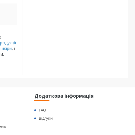
а
родукції
 шкіри
, і
и.
Додаткова інформація
FAQ
Відгуки
онів