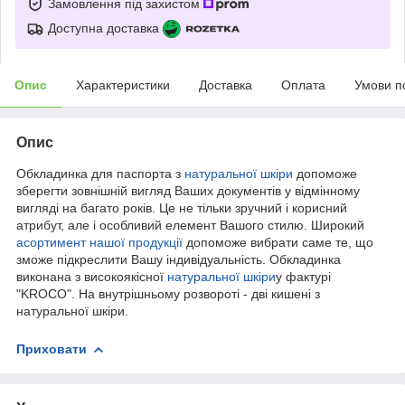
Замовлення під захистом
Доступна доставка
Опис
Характеристики
Доставка
Оплата
Умови п
Опис
Обкладинка для паспорта з
натуральної шкіри
допоможе
зберегти зовнішній вигляд Ваших документів у відмінному
вигляді на багато років. Це не тільки зручний і корисний
атрибут, але і особливий елемент Вашого стилю. Широкий
асортимент нашої продукції
допоможе вибрати саме те, що
зможе підкреслити Вашу індивідуальність. Обкладинка
виконана з високоякісної
натуральної шкіри
у фактурі
"KROCO". На внутрішньому розвороті - дві кишені з
натуральної шкіри.
Приховати