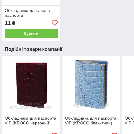
Обкладинка для листів
паспорта
11
₴
Купити
Подібні товари компанії
Обкладинка для паспорта
Обкладинка для паспорта
Обкл
VIP (KROCO червоний)
VIP (KROCO блакитний)
VIP