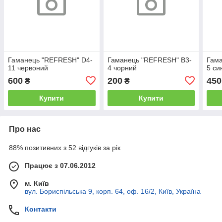
Гаманець "REFRESH" D4-
Гаманець "REFRESH" B3-
Гам
11 червоний
4 чорний
5 си
600
200
450
₴
₴
Купити
Купити
Про нас
88% позитивних з 52 відгуків за рік
Працює з 07.06.2012
м. Київ
вул. Бориспільська 9, корп. 64, оф. 16/2, Київ, Україна
Контакти