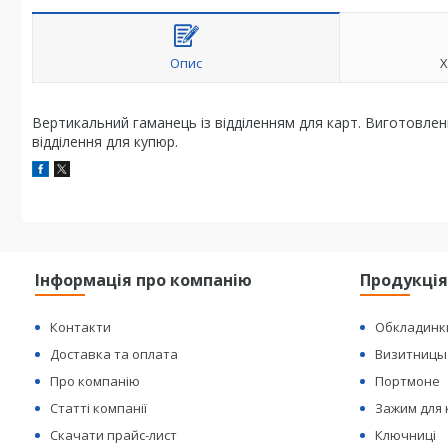
Опис
Х
Вертикальний гаманець із відділенням для карт. Виготовлени
відділення для купюр.
Інформація про компанію
Продукці
Контакти
Обкладинк
Доставка та оплата
Визитницы
Про компанію
Портмоне
Статті компанії
Зажим для
Скачати прайс-лист
Ключниці