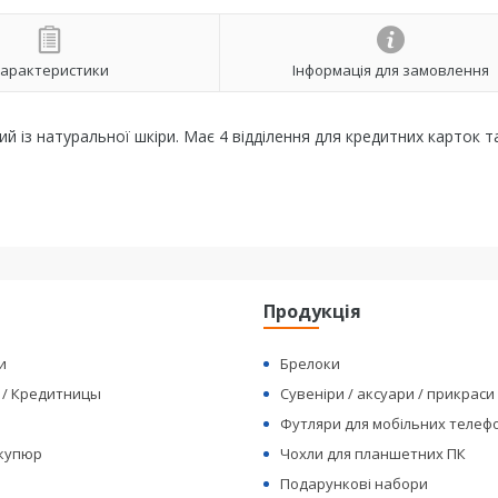
арактеристики
Інформація для замовлення
й із натуральної шкіри. Має 4 відділення для кредитних карток т
я
Продукція
и
Брелоки
 / Кредитницы
Сувеніри / аксуари / прикраси
Футляри для мобільних телеф
 купюр
Чохли для планшетних ПК
Подарункові набори