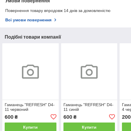
Умови повернення
Повернення товару впродовж 14 днів за домовленістю
Всі умови повернення
Подібні товари компанії
Гаманець "REFRESH" D4-
Гаманець "REFRESH" D4-
Гам
11 червоний
11 синій
4 че
600
600
200
₴
₴
Купити
Купити