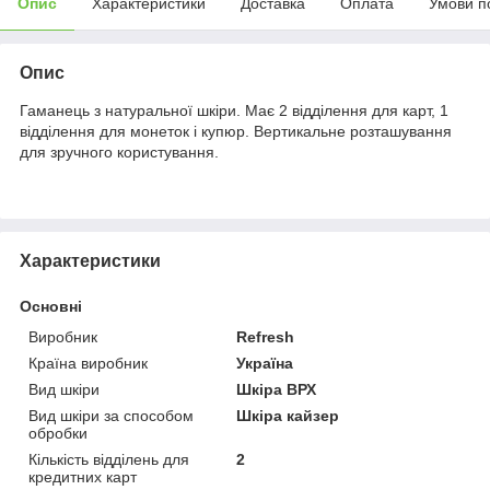
Опис
Характеристики
Доставка
Оплата
Умови п
Опис
Гаманець з натуральної шкіри. Має 2 відділення для карт, 1
відділення для монеток і купюр. Вертикальне розташування
для зручного користування.
Характеристики
Основні
Виробник
Refresh
Країна виробник
Україна
Вид шкіри
Шкіра ВРХ
Вид шкіри за способом
Шкіра кайзер
обробки
Кількість відділень для
2
кредитних карт