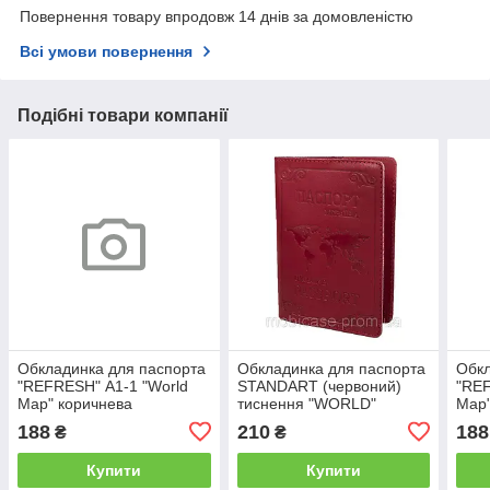
Повернення товару впродовж 14 днів за домовленістю
Всі умови повернення
Подібні товари компанії
Обкладинка для паспорта
Обкладинка для паспорта
Обкл
"REFRESH" А1-1 "World
STANDART (червоний)
"REF
Map" коричнева
тиснення "WORLD"
Map"
188
210
188
₴
₴
Купити
Купити