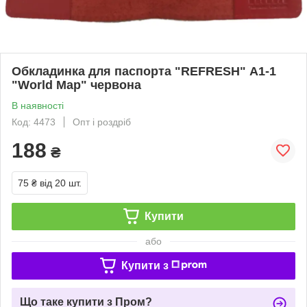
Обкладинка для паспорта "REFRESH" А1-1
"World Map" червона
В наявності
Код: 4473
Опт і роздріб
188
₴
75 ₴
від 20 шт.
Купити
або
Купити з
Що таке купити з Пром?