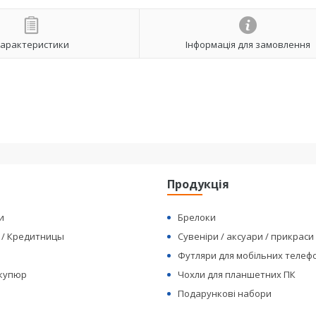
арактеристики
Інформація для замовлення
я
Продукція
и
Брелоки
 / Кредитницы
Сувеніри / аксуари / прикраси
Футляри для мобільних телеф
 купюр
Чохли для планшетних ПК
Подарункові набори