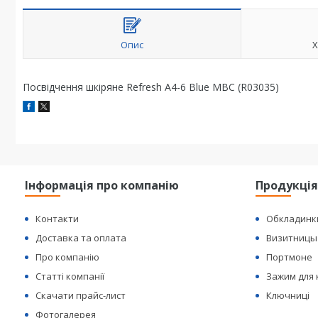
Опис
Х
Посвідчення шкіряне Refresh A4-6 Blue МВС (R03035)
Інформація про компанію
Продукці
Контакти
Обкладинк
Доставка та оплата
Визитницы
Про компанію
Портмоне
Статті компанії
Зажим для
Скачати прайс-лист
Ключниці
Фотогалерея