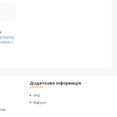
а
родукції
 шкіри
, і
Додаткова інформація
FAQ
Відгуки
онів