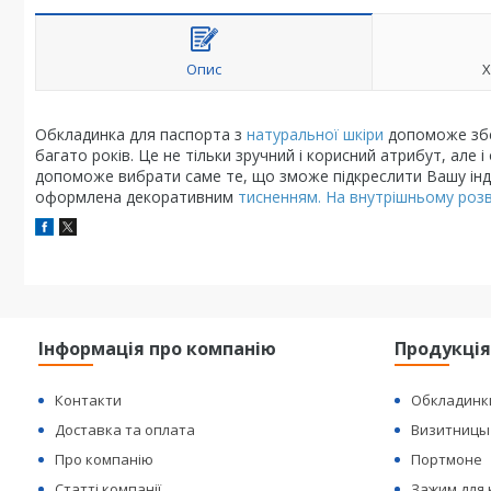
Опис
Х
Обкладинка для паспорта з
натуральної шкіри
допоможе збер
багато років. Це не тільки зручний і корисний атрибут, ал
допоможе вибрати саме те, що зможе підкреслити Вашу інди
оформлена декоративним
тисненням. На внутрішньому розво
Інформація про компанію
Продукці
Контакти
Обкладинк
Доставка та оплата
Визитницы
Про компанію
Портмоне
Статті компанії
Зажим для