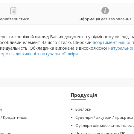
арактеристики
Інформація для замовлення
егти зовнішній вигляд Ваших документів у відмінному вигляді н
е і особливий елемент Вашого стилю. Широкий
асортимент нашої п
відуальність. Обкладинка виконана з високоякісної
натуральної
роті - дві кишені з натуральної шкіри.
я
Продукція
и
Брелоки
 / Кредитницы
Сувеніри / аксуари / прикраси
Футляри для мобільних телеф
 купюр
Чохли для планшетних ПК