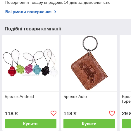
Повернення товару впродовж 14 днів за домовленістю
Всі умови повернення
Подібні товари компанії
Брелок Android
Брелок Auto
Брел
(Бре
118
118
29
₴
₴
Купити
Купити