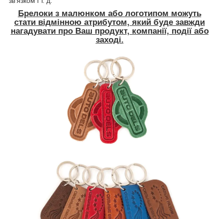
зв'язком і т. д.
Брелоки з малюнком або логотипом можуть
стати відмінною атрибутом, який буде завжди
нагадувати про Ваш продукт, компанії, події або
заході.