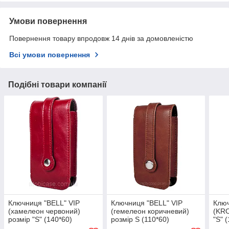
Умови повернення
Повернення товару впродовж 14 днів за домовленістю
Всі умови повернення
Подібні товари компанії
Ключниця "BELL" VIP
Ключниця "BELL" VIP
Ключ
(хамелеон червоний)
(гемелеон коричневий)
(KR
розмір "S" (140*60)
розмір S (110*60)
"S" 