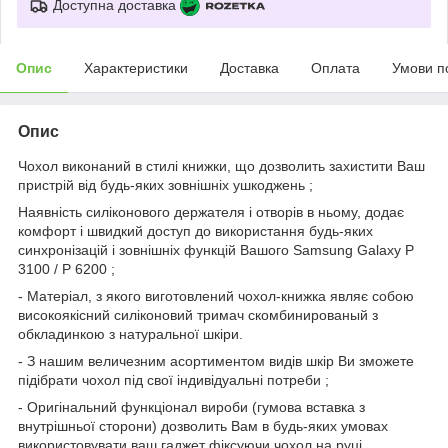
Доступна доставка
Опис
Характеристики
Доставка
Оплата
Умови п
Опис
Чохол виконаний в стилі книжки, що дозволить захистити Ваш
пристрій від будь-яких зовнішніх ушкоджень ;
Наявність силіконового держателя і отворів в ньому, додає
комфорт і швидкий доступ до використання будь-яких
синхронізацій і зовнішніх функцій Вашого Samsung Galaxy P
3100 / P 6200 ;
- Матеріал, з якого виготовлений чохол-книжка являє собою
високоякісний силіконовий тримач скомбинированый з
обкладинкою з натуральної шкіри.
- З нашим величезним асортиментом видів шкір Ви зможете
підібрати чохол під свої індивідуальні потреби ;
- Оригінальний функціонал вироби (гумова вставка з
внутрішньої сторони) дозволить Вам в будь-яких умовах
використовувати ваш гаджет фіксуючи чохол на руці .