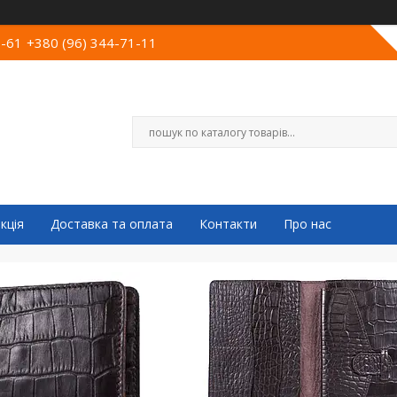
0-61
+380 (96) 344-71-11
кція
Доставка та оплата
Контакти
Про нас