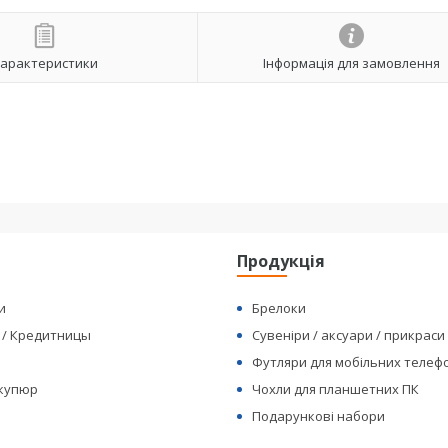
арактеристики
Інформація для замовлення
я
Продукція
и
Брелоки
 / Кредитницы
Сувеніри / аксуари / прикраси
Футляри для мобільних телеф
 купюр
Чохли для планшетних ПК
Подарункові набори