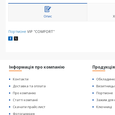
Опис
Х
Портмоне
VIP "COMFORT"
Інформація про компанію
Продукці
Контакти
Обкладинк
Доставка та оплата
Визитницы
Про компанію
Портмоне
Статті компанії
Зажим для
Скачати прайс-лист
Ключниці
Фотогалерея