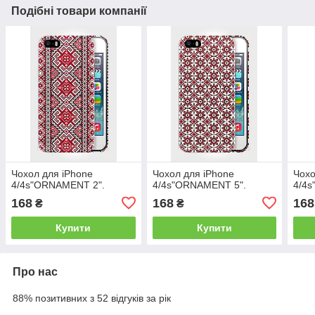
Подібні товари компанії
Чохол для iPhone
Чохол для iPhone
Чохо
4/4s"ORNAMENT 2".
4/4s"ORNAMENT 5".
4/4
168
168
168
₴
₴
Купити
Купити
Про нас
88% позитивних з 52 відгуків за рік