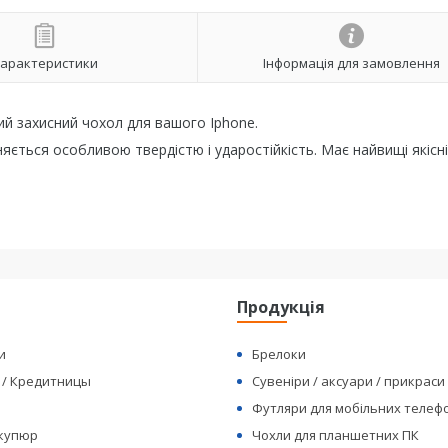
арактеристики
Інформація для замовлення
ий захисний чохол для вашого Iphone.
няється особливою твердістю і ударостійкість. Має найвищі якісні
я
Продукція
и
Брелоки
 / Кредитницы
Сувеніри / аксуари / прикраси
Футляри для мобільних телеф
 купюр
Чохли для планшетних ПК