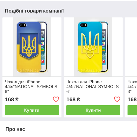
Подібні товари компанії
Чохол для iPhone
Чохол для iPhone
Чохо
4/4s"NATIONAL SYMBOLS
4/4s"NATIONAL SYMBOLS
4/4
8".
6".
3".
168
168
168
₴
₴
Купити
Купити
Про нас