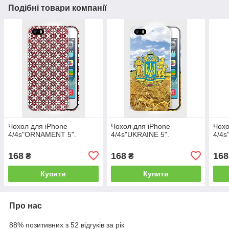
Подібні товари компанії
Чохол для iPhone
Чохол для iPhone
Чохо
4/4s"ORNAMENT 5".
4/4s"UKRAINE 5".
4/4s
168
168
168
₴
₴
Купити
Купити
Про нас
88% позитивних з 52 відгуків за рік