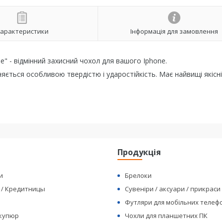
арактеристики
Інформація для замовлення
" - відмінний захисний чохол для вашого Iphone.
няється особливою твердістю і ударостійкість. Має найвищі якісні
я
Продукція
и
Брелоки
 / Кредитницы
Сувеніри / аксуари / прикраси
Футляри для мобільних телеф
 купюр
Чохли для планшетних ПК