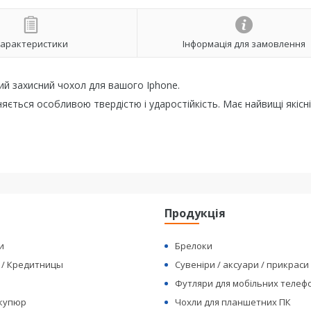
арактеристики
Інформація для замовлення
ий захисний чохол для вашого Iphone.
няється особливою твердістю і ударостійкість. Має найвищі якісні
я
Продукція
и
Брелоки
 / Кредитницы
Сувеніри / аксуари / прикраси
Футляри для мобільних телеф
 купюр
Чохли для планшетних ПК