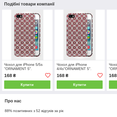
Подібні товари компанії
Чохол для iPhone 5/5s
Чохол для iPhone
Чохо
"ORNAMENT 5".
4/4s"ORNAMENT 5".
"OR
168
168
168
₴
₴
Купити
Купити
Про нас
88% позитивних з 52 відгуків за рік