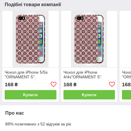
Подібні товари компанії
Чохол для iPhone 5/5s
Чохол для iPhone
Чохо
"ORNAMENT 5".
4/4s"ORNAMENT 5".
"OR
168
168
168
₴
₴
Купити
Купити
Про нас
88% позитивних з 52 відгуків за рік