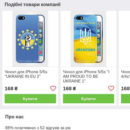
Подібні товари компанії
Чохол для iPhone 5/5s
Чохол для iPhone 5/5s "I
Чохо
"UKRAINE IN EU 2"
AM PROUD TO BE
4/4s
UKRAINE 1".
168
168
168
₴
₴
Купити
Купити
Про нас
88% позитивних з 52 відгуків за рік