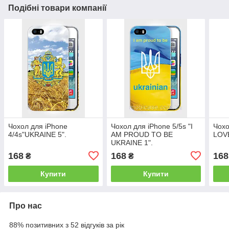
Подібні товари компанії
Чохол для iPhone
Чохол для iPhone 5/5s "I
Чохо
4/4s"UKRAINE 5".
AM PROUD TO BE
LOV
UKRAINE 1".
168
168
168
₴
₴
Купити
Купити
Про нас
88% позитивних з 52 відгуків за рік