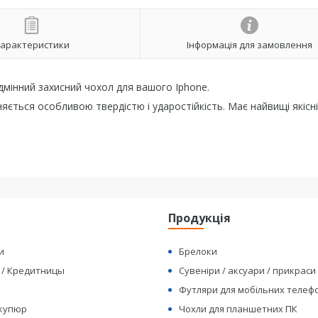
арактеристики
Інформація для замовлення
ідмінний захисний чохол для вашого Iphone.
няється особливою твердістю і ударостійкість. Має найвищі якісні
я
Продукція
и
Брелоки
 / Кредитницы
Сувеніри / аксуари / прикраси
Футляри для мобільних телеф
 купюр
Чохли для планшетних ПК