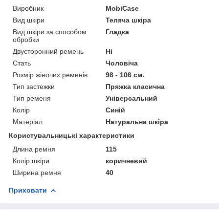
Виробник
MobiCase
Вид шкіри
Теляча шкіра
Вид шкіри за способом
Гладка
обробки
Двусторонний ремень
Ні
Стать
Чоловіча
Розмір жіночих ременів
98 - 106 см.
Тип застежки
Пряжка класична
Тип ременя
Універсальний
Колір
Синій
Матеріал
Натуральна шкіра
Користувальницькі характеристики
Длина ремня
115
Колір шкіри
коричневий
Ширина ремня
40
Приховати