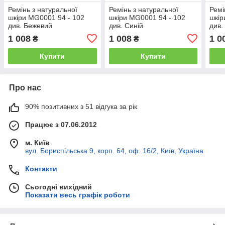
Ремінь з натуральної
Ремінь з натуральної
Ремі
шкіри MG0001 94 - 102
шкіри MG0001 94 - 102
шкір
див. Бежевий
див. Синій
див.
1 008
1 008
1 0
₴
₴
Купити
Купити
Про нас
90% позитивних з 51 відгука за рік
Працює з 07.06.2012
м. Київ
вул. Бориспільська 9, корп. 64, оф. 16/2, Київ, Україна
Контакти
Сьогодні вихідний
Показати весь графік роботи