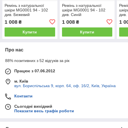
Ремінь з натуральної
Ремінь з натуральної
Ремі
шкіри MG0001 94 - 102
шкіри MG0001 94 - 102
шкір
див. Бежевий
див. Синій
див.
1 008
1 008
1 0
₴
₴
Купити
Купити
Про нас
88% позитивних з 52 відгуків за рік
Працює з 07.06.2012
м. Київ
вул. Бориспільська 9, корп. 64, оф. 16/2, Київ, Україна
Контакти
Сьогодні вихідний
Показати весь графік роботи