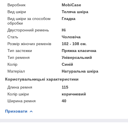
Виробник
MobiCase
Вид шкіри
Теляча шкіра
Вид шкіри за способом
Гладка
обробки
Двусторонний ремень
Ні
Стать
Чоловіча
Розмір жіночих ременів
102 - 108 см.
Тип застежки
Пряжка класична
Тип ременя
Універсальний
Колір
Синій
Матеріал
Натуральна шкіра
Користувальницькі характеристики
Длина ремня
115
Колір шкіри
коричневий
Ширина ремня
40
Приховати