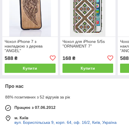
Чохол iPhone 7 з
Чохол для iPhone 5/5s
Чохо
накладкою з дерева
"ORNAMENT 7"
накл
"ANGEL"
"AN
588
168
588
₴
₴
Купити
Купити
Про нас
88% позитивних з 52 відгуків за рік
Працює з 07.06.2012
м. Київ
вул. Бориспільська 9, корп. 64, оф. 16/2, Київ, Україна