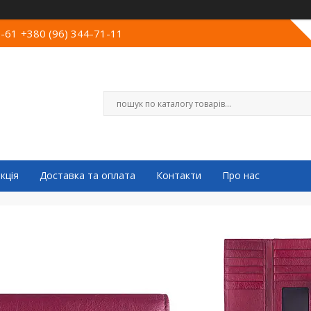
0-61
+380 (96) 344-71-11
кція
Доставка та оплата
Контакти
Про нас