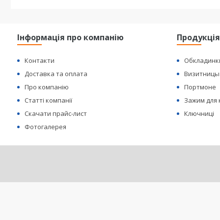
Інформація про компанію
Продукці
Контакти
Обкладинк
Доставка та оплата
Визитницы
Про компанію
Портмоне
Статті компанії
Зажим для
Скачати прайс-лист
Ключниці
Фотогалерея