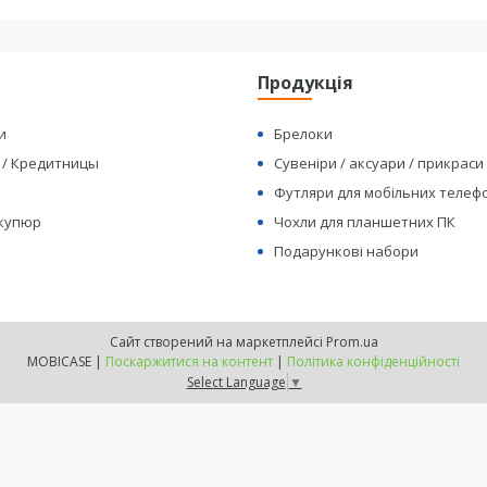
я
Продукція
и
Брелоки
 / Кредитницы
Сувеніри / аксуари / прикраси
Футляри для мобільних телеф
 купюр
Чохли для планшетних ПК
Подарункові набори
Сайт створений на маркетплейсі
Prom.ua
MOBICASE |
Поскаржитися на контент
|
Політика конфіденційності
Select Language
▼