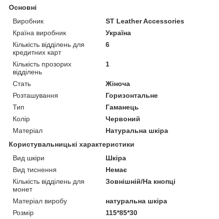
Основні
Виробник
ST Leather Accessories
Країна виробник
Україна
Кількість відділень для
6
кредитних карт
Кількість прозорих
1
відділень
Стать
Жіноча
Розташування
Горизонтальне
Тип
Гаманець
Колір
Червоний
Матеріал
Натуральна шкіра
Користувальницькі характеристики
Вид шкіри
Шкіра
Вид тиснення
Немає
Кількість відділень для
Зовнішній/На кнопці
монет
Матеріал виробу
натуральна шкіра
Розмір
115*85*30