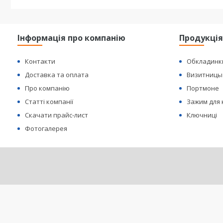
Інформація про компанію
Продукці
Контакти
Обкладинк
Доставка та оплата
Визитницы
Про компанію
Портмоне
Статті компанії
Зажим для
Скачати прайс-лист
Ключниці
Фотогалерея