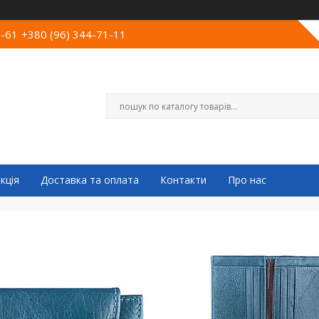
0-61
+380 (96) 344-71-11
кція
Доставка та оплата
Контакти
Про нас