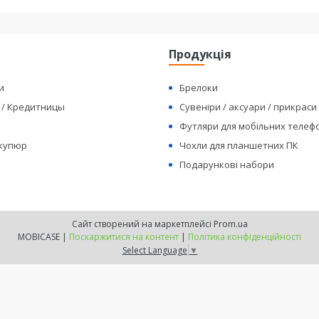
я
Продукція
и
Брелоки
 / Кредитницы
Сувеніри / аксуари / прикраси
Футляри для мобільних телеф
 купюр
Чохли для планшетних ПК
Подарункові набори
Сайт створений на маркетплейсі
Prom.ua
MOBICASE |
Поскаржитися на контент
|
Політика конфіденційності
Select Language
▼