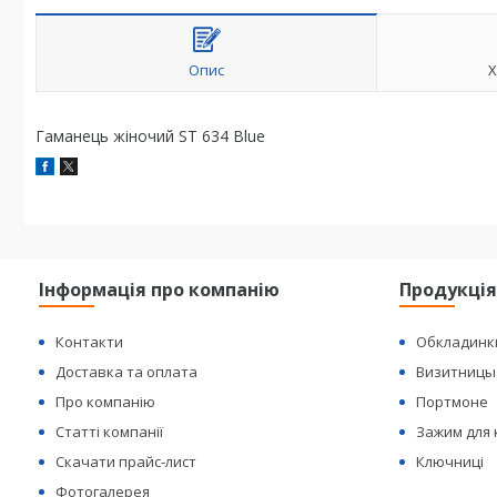
Опис
Х
Гаманець жіночий ST 634 Blue
Інформація про компанію
Продукці
Контакти
Обкладинк
Доставка та оплата
Визитницы
Про компанію
Портмоне
Статті компанії
Зажим для
Скачати прайс-лист
Ключниці
Фотогалерея