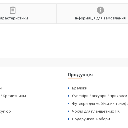
арактеристики
Інформація для замовлення
я
Продукція
и
Брелоки
 / Кредитницы
Сувеніри / аксуари / прикраси
Футляри для мобільних телеф
 купюр
Чохли для планшетних ПК
Подарункові набори