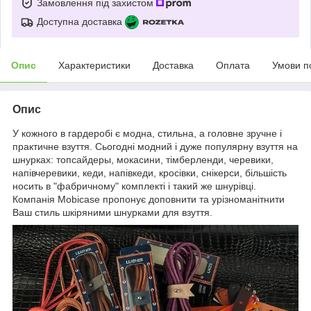
Замовлення під захистом
Доступна доставка
Опис
Характеристики
Доставка
Оплата
Умови п
Опис
У кожного в гардеробі є модна, стильна, а головне зручне і
практичне взуття. Сьогодні модний і дуже популярну взуття на
шнурках: топсайдеры, мокасини, тімберленди, черевики,
напівчеревики, кеди, напівкеди, кросівки, снікерси, більшість
носить в "фабричному" комплекті і такий же шнурівці.
Компанія Mobicase пропонує доповнити та урізноманітнити
Ваш стиль шкіряними шнурками для взуття.