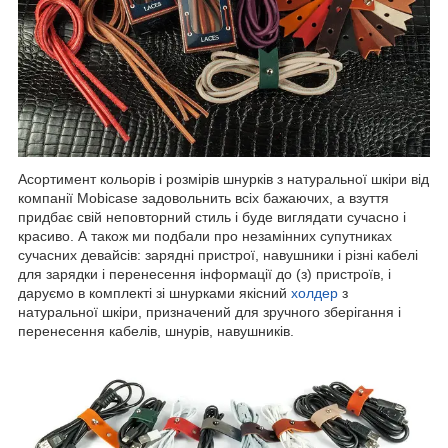
Асортимент кольорів і розмірів шнурків з натуральної шкіри від
компанії Mobicase задовольнить всіх бажаючих, а взуття
придбає свій неповторний стиль і буде виглядати сучасно і
красиво. А також ми подбали про незамінних супутниках
сучасних девайсів: зарядні пристрої, навушники і різні кабелі
для зарядки і перенесення інформації до (з) пристроїв, і
даруємо в комплекті зі шнурками якісний
холдер
з
натуральної шкіри, призначений для зручного зберігання і
перенесення кабелів, шнурів, навушників.