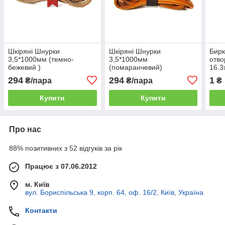
Шкіряні Шнурки
Шкіряні Шнурки
Бирк
3,5*1000мм (темно-
3,5*1000мм
отв
бежевий )
(помаранчевий)
16.3
294
294
1
₴/пара
₴/пара
₴
Купити
Купити
Про нас
88% позитивних з 52 відгуків за рік
Працює з 07.06.2012
м. Київ
вул. Бориспільська 9, корп. 64, оф. 16/2, Київ, Україна
Контакти