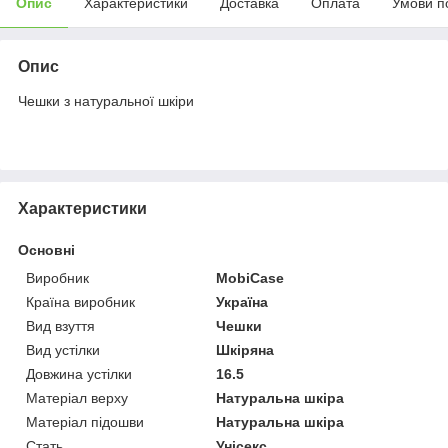
Опис
Характеристики
Доставка
Оплата
Умови п
Опис
Чешки з натуральної шкіри
Характеристики
Основні
Виробник
MobiCase
Країна виробник
Україна
Вид взуття
Чешки
Вид устілки
Шкіряна
Довжина устілки
16.5
Матеріал верху
Натуральна шкіра
Матеріал підошви
Натуральна шкіра
Стать
Унісекс