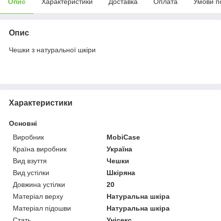
Опис
Характеристики
Доставка
Оплата
Умови п
Опис
Чешки з натуральної шкіри
Характеристики
Основні
Виробник
MobiCase
Країна виробник
Україна
Вид взуття
Чешки
Вид устілки
Шкіряна
Довжина устілки
20
Матеріал верху
Натуральна шкіра
Матеріал підошви
Натуральна шкіра
Стать
Унісекс